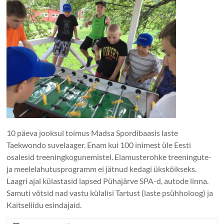
10 päeva jooksul toimus Madsa Spordibaasis laste
Taekwondo suvelaager. Enam kui 100 inimest üle Eesti
osalesid treeningkogunemistel. Elamusterohke treeningute-
ja meelelahutusprogramm ei jätnud kedagi ükskõikseks.
Laagri ajal külastasid lapsed Pühajärve SPA-d, autode linna.
Samuti võtsid nad vastu külalisi Tartust (laste psühholoog) ja
Kaitseliidu esindajaid.